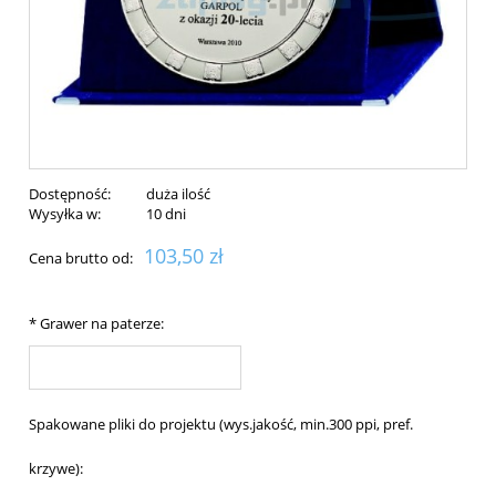
Dostępność:
duża ilość
Wysyłka w:
10 dni
103,50 zł
Cena brutto od:
*
Grawer na paterze:
Spakowane pliki do projektu (wys.jakość, min.300 ppi, pref.
krzywe):