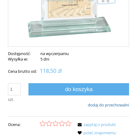
Dostępność:
na wyczerpaniu
Wysyłka w:
5 dni
118,50 zł
Cena brutto od:
do koszyka
szt.
dodaj do przechowalni
Ocena:
zapytaj o produkt
poleć znajomemu