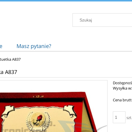
e
Masz pytanie?
tuetka A837
ka A837
Dostępnoś
Wysyłka w
Cena brutt
szt