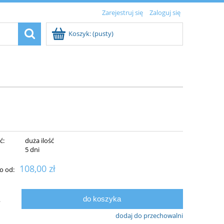
Zarejestruj się
Zaloguj się
Koszyk:
(pusty)
ć:
duża ilość
:
5 dni
108,00 zł
o od:
do koszyka
.
dodaj do przechowalni