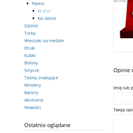
Patery
W etui
Na desce
Odzież
Torby
Wieszaki na medale
Druki
Kubki
Bidony
Opinie 
Smycze
Taśmy znakujące
Windery
Imię lub 
Banery
Akcesoria
Nowości
Twoja opi
Ostatnio oglądane