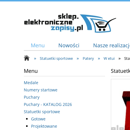
Menu
Nowości
Nasze realizacj
»
»
»
»
Statuetki sportowe
Patery
W etui
Sta
Menu
Statuet
Medale
Numery startowe
Puchary
Puchary - KATALOG 2026
Statuetki sportowe
Gotowe
Projektowane