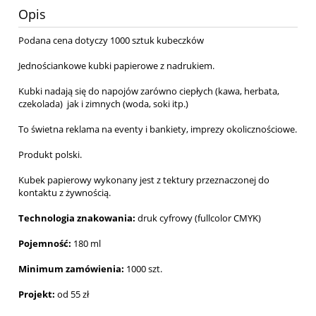
Opis
Podana cena dotyczy 1000 sztuk kubeczków
Jednościankowe kubki papierowe z nadrukiem.
Kubki nadają się do napojów zarówno ciepłych (kawa, herbata,
czekolada) jak i zimnych (woda, soki itp.)
To świetna reklama na eventy i bankiety, imprezy okolicznościowe.
Produkt polski.
Kubek papierowy wykonany jest z tektury przeznaczonej do
kontaktu z żywnością.
Technologia znakowania:
druk cyfrowy (fullcolor CMYK)
Pojemność:
180 ml
Minimum zamówienia:
1000 szt.
Projekt:
od 55 zł