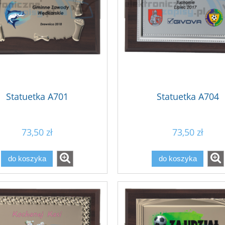
Statuetka A701
Statuetka A704
73,50 zł
73,50 zł
do koszyka
do koszyka