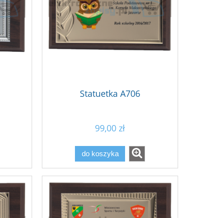
Statuetka A706
99,00 zł
do koszyka