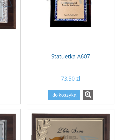
Statuetka A607
73,50 zł
do koszyka