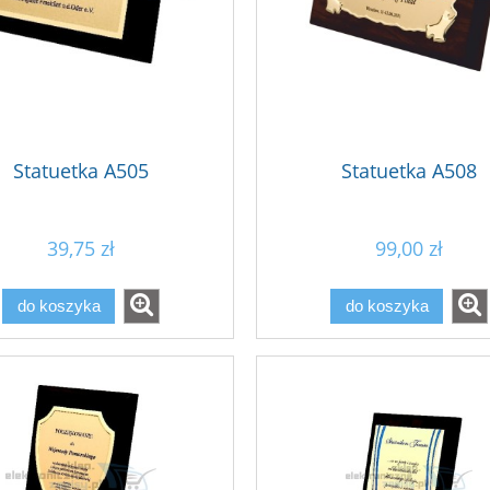
Statuetka A505
Statuetka A508
39,75 zł
99,00 zł
do koszyka
do koszyka