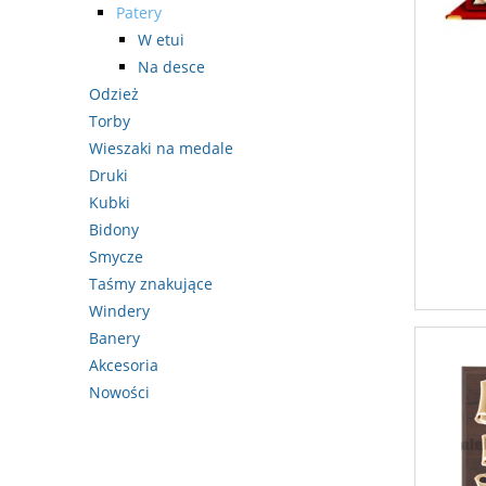
Patery
W etui
Na desce
Odzież
Torby
Wieszaki na medale
Druki
Kubki
Bidony
Smycze
Taśmy znakujące
Windery
Banery
Akcesoria
Nowości