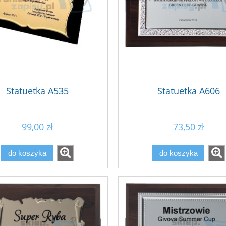
Statuetka A535
Statuetka A606
99,00 zł
73,50 zł
do koszyka
do koszyka