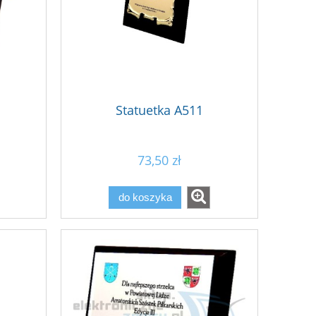
Statuetka A511
73,50 zł
do koszyka