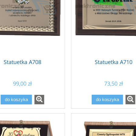
Statuetka A708
Statuetka A710
99,00 zł
73,50 zł
do koszyka
do koszyka