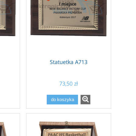
Statuetka A713
73,50 zł
do koszyka